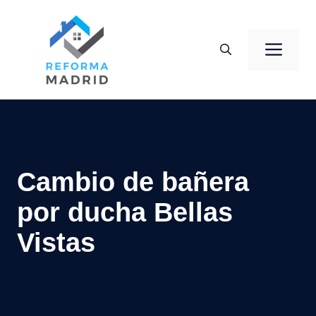
Saltar
al
Men
contenido
Cambio de bañera
por ducha Bellas
Vistas