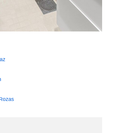
Paz
n
 Rozas