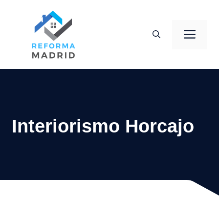
Saltar
al
Men
contenido
Interiorismo Horcajo