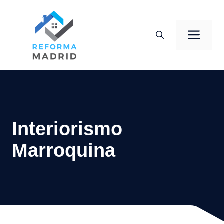
Saltar
al
Men
contenido
Interiorismo
Marroquina