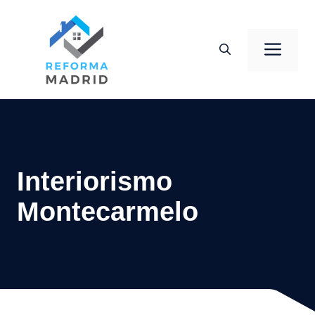
Saltar
al
Men
contenido
Interiorismo
Montecarmelo