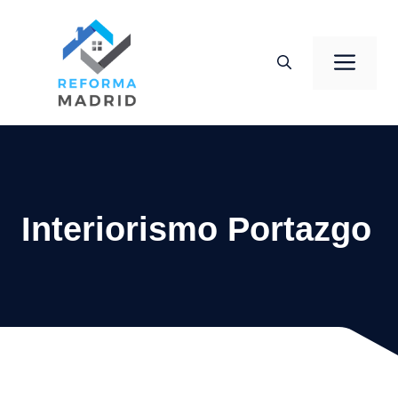
Saltar
al
Men
contenido
Interiorismo Portazgo