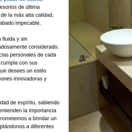
cesorios de última
de la más alta calidad,
cabado impecable.
fluida y sin
dadosamente considerado.
ncias personales de cada
o cumpla con sus
que desees un estilo
iones innovadoras y
idad de espíritu, sabiendo
ntienden la importancia
prometemos a brindar un
aptándonos a diferentes