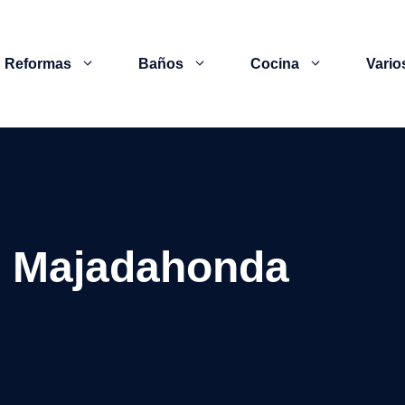
Reformas
Baños
Cocina
Vario
 Majadahonda