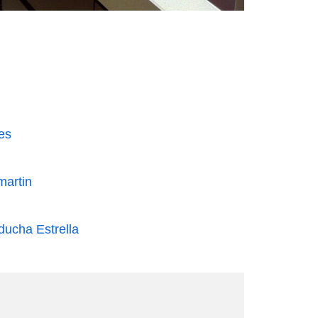
es
martin
ducha Estrella