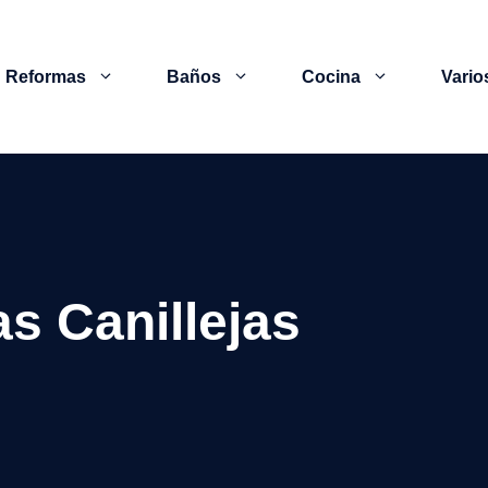
Reformas
Baños
Cocina
Vario
s Canillejas