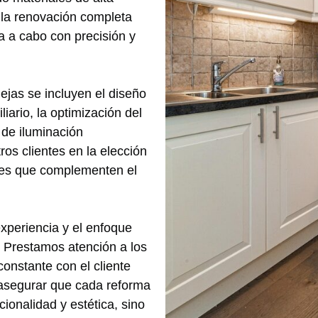
 la renovación completa
va a cabo con precisión y
ejas se incluyen el diseño
iario, la optimización del
 de iluminación
s clientes en la elección
bles que complementen el
experiencia y el enfoque
 Prestamos atención a los
nstante con el cliente
 asegurar que cada reforma
ionalidad y estética, sino