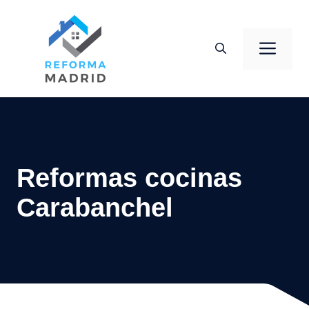
Saltar
al
Men
contenido
Reformas cocinas
Carabanchel