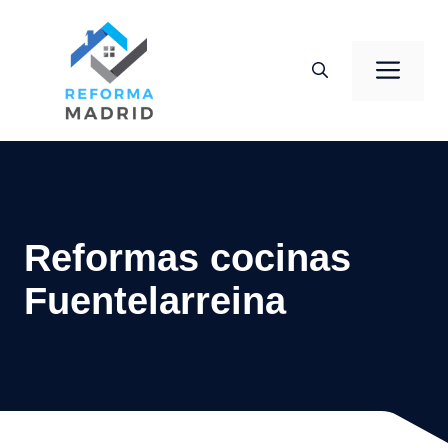
Saltar
al
Men
contenido
Reformas cocinas
Fuentelarreina