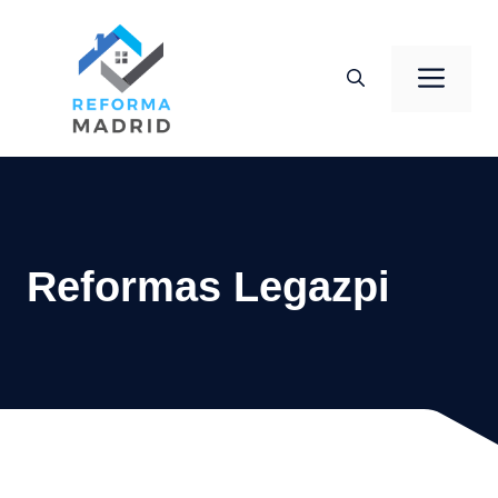
Saltar
al
Men
contenido
Reformas Legazpi