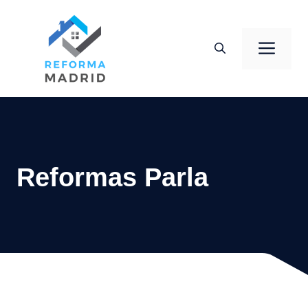
Saltar
al
Men
contenido
Reformas Parla