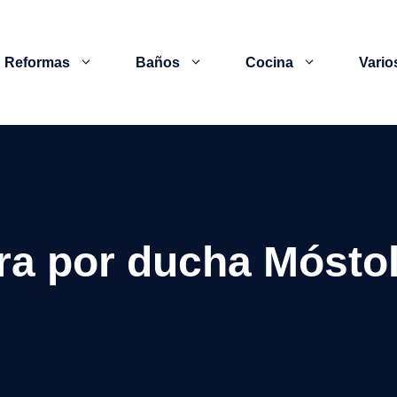
Reformas
Baños
Cocina
Vario
ra por ducha Mósto