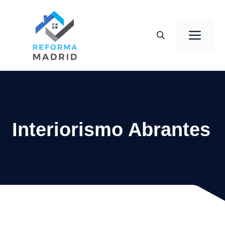
Saltar
al
Men
contenido
Interiorismo Abrantes