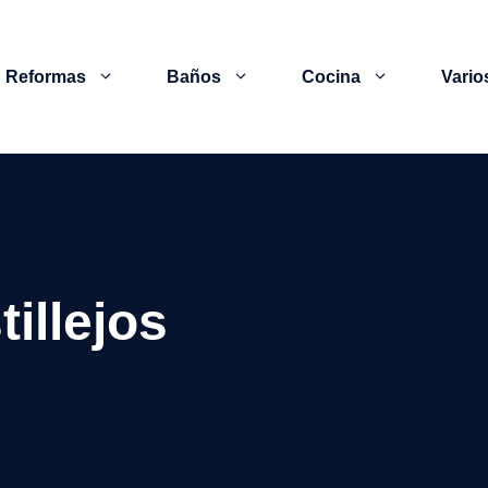
Reformas
Baños
Cocina
Vario
illejos