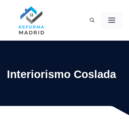
Saltar
al
Men
contenido
Interiorismo Coslada